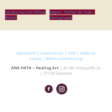
Herzkonzert mit Philipp
Beginn: Töchter der Erde –
Richter
Jahresgruppe
Impressum
|
Datenschutz
|
AGB |
AGBs für
Events |
Widerrufsbelehrung
ANA HATA – Healing Art
| An der Etzequelle 2a
| 37130 Gleichen