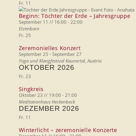
Fr.
11
Beginn: Töchter der Erde – Jahresgruppe
September 11 // 16:00
-
22:00
Etzenborn
Fr.
25
Zeremonielles Konzert
September 25
-
September 27
Yoga und Klangfestival
Kaunertal, Austria
OKTOBER 2026
Fr.
23
Singkreis
Oktober 23 // 19:00
-
21:00
Meditationhaus Heckenbeck
DEZEMBER 2026
Fr.
11
Winterlicht – zeremonielle Konzerte
Dezember 11 // 16:00
-
21:00