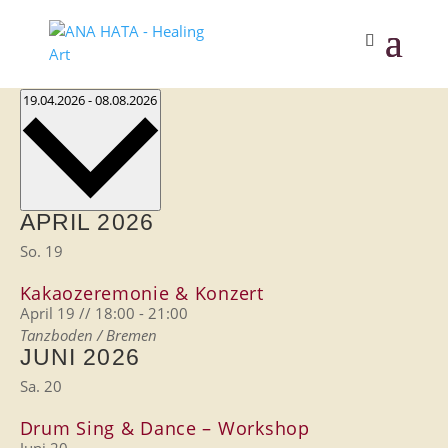
Veranstaltungen
Ansichten-
Datum
19.04.2026
-
08.08.2026
Navigation
wählen.
APRIL 2026
So.
19
Kakaozeremonie & Konzert
April 19 // 18:00
-
21:00
Tanzboden / Bremen
JUNI 2026
Sa.
20
Drum Sing & Dance – Workshop
Juni 20