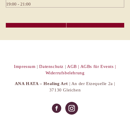
19:00 - 21:00
Drum Sing & Dance – Workshop
Konzert & Yogalon Sommerfest
Impressum
|
Datenschutz
|
AGB |
AGBs für Events |
Widerrufsbelehrung
ANA HATA – Healing Art
| An der Etzequelle 2a |
37130 Gleichen